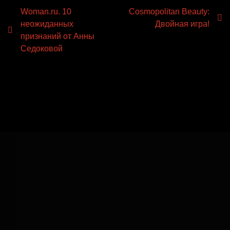
Навигация
Woman.ru. 10
Cosmopolitan Beauty:
неожиданных
Двойная игра!
по
признаний от Анны
записям
Седоковой