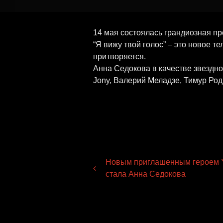
14 мая состоялась грандиозная п
“Я вижу твой голос” – это новое те
притворяется.
Анна Седокова в качестве звездно
Jony, Валерий Меладзе, Тимур Род
Навигация
Новым приглашенным героем Y
стала Анна Седокова
по
записям