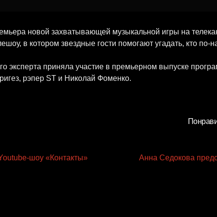
ремьера новой захватывающей музыкальной игры на телекан
лешоу, в котором звездные гости помогают угадать, кто по-н
го эксперта приняла участие в премьерном выпуске програ
ригез, рэпер ST и Николай Фоменко.
Понрави
outube-шоу «Контакты»
Анна Седокова предс