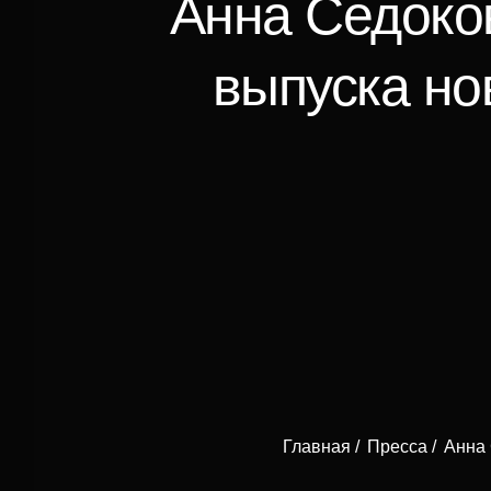
Анна Седоко
выпуска но
Главная
Пресса
Анна 