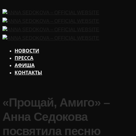
НОВОСТИ
ПРЕССА
АФИША
КОНТАКТЫ
«Прощай, Амиго» –
Анна Седокова
посвятила песню