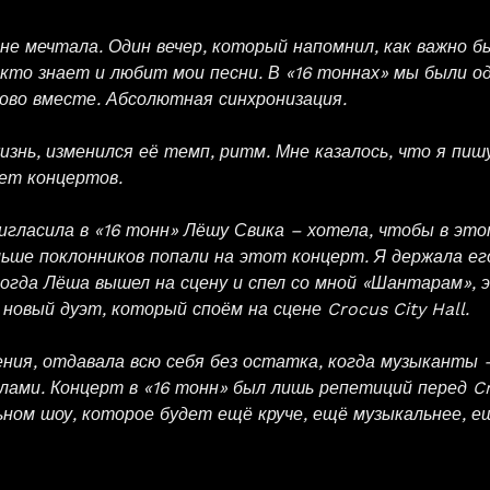
не мечтала. Один вечер, который напомнил, как важно б
 кто знает и любит мои песни. В «16 тоннах» мы были о
лово вместе. Абсолютная синхронизация.
знь, изменился её темп, ритм. Мне казалось, что я пиш
ает концертов.
ригласила в «16 тонн» Лёшу Свика – хотела, чтобы в это
ьше поклонников попали на этот концерт. Я держала ег
когда Лёша вышел на сцену и спел со мной «Шантарам»,
новый дуэт, который споём на сцене Crocus City Hall.
ния, отдавала всю себя без остатка, когда музыканты –
ами. Концерт в «16 тонн» был лишь репетиций перед Cro
ном шоу, которое будет ещё круче, ещё музыкальнее, е