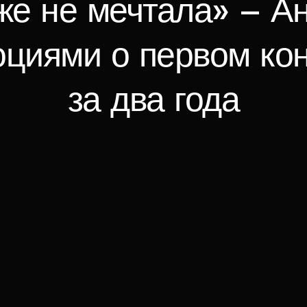
же не мечтала» – А
циями о первом ко
за два года