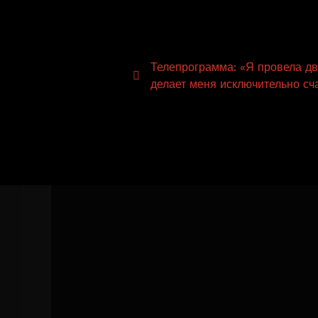
Навигация
Телепрограмма: «Я провела дв
делает меня исключительно сч
по
записям