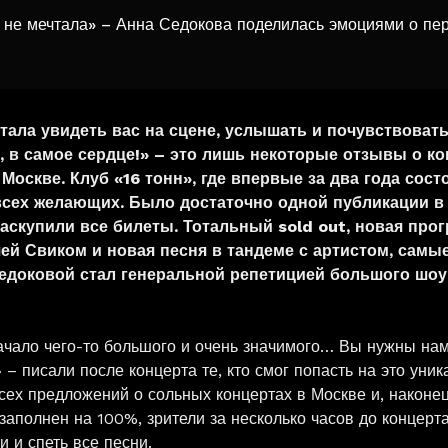
 не мечтала» – Анна Седокова поделилась эмоциями о пер
чтала увидеть вас на сцене, услышать и почувствова
к, в самое сердце!» – это лишь некоторые отзывы о к
Москве. Клуб «16 тонн», где впервые за два года сос
 всех желающих. Было достаточно одной публикации в
аскупили все билеты. Тотальный sold out, новая про
шей Свиком и новая песня в тандеме с артистом, самы
доковой стал генеральной репетицией большого шоу 
ало чего-то большого и очень значимого… Вы нужны нам,
– писали после концерта те, кто смог попасть на это уни
сех предложений о сольных концертах в Москве и, наконец
заполнен на 100%, зрители за несколько часов до концерт
и и спеть все песни.