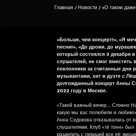
Главная
Новости
«О таком даже
«Больше, чем концерт!», «Я ме
песни!», «До дрожи, до мураше
который состоялся 3 декабря в 
слушателей, не смог вместить
поклонники за считанные дни р
музыкантами, хит в дуэте с Лё
долгожданный концерт Анны Се
2022 году в Москве.
«Такой важный вечер… Словно Нач
какую мы вас полюбили и любим!» 
Анна Седокова отказывалась от в
слушателями. Клуб «16 тонн» был 
разделить с певицей все её эмоци